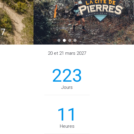
20 et 21 mars 2027
223
Jours
11
Heures